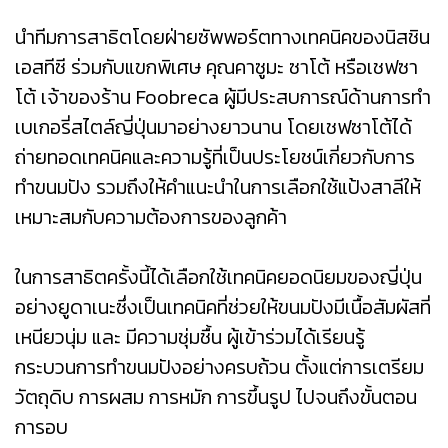
นำทีมการสาธิตโดยฝ่ายซัพพอร์ตทางเทคนิคของนิสชิน
เอสทีซี ร่วมกับแขกพิเศษ คุณคาซูมะ ซาโต้ หรือเชฟซา
โต้ เจ้าของร้าน Foobreca ผู้มีประสบการณ์ด้านการทำ
เบเกอรี่สไตล์ญี่ปุ่นมาอย่างยาวนาน โดยเชฟซาโต้ได้
ถ่ายทอดเทคนิคและความรู้ที่เป็นประโยชน์เกี่ยวกับการ
ทำขนมปัง รวมถึงให้คำแนะนำในการเลือกใช้แป้งสาลีให้
เหมาะสมกับความต้องการของลูกค้า
ในการสาธิตครั้งนี้ได้เลือกใช้เทคนิคยอดนิยมของญี่ปุ่น
อย่างยูดาเนะซึ่งเป็นเทคนิคที่ช่วยให้ขนมปังมีเนื้อสัมผัสที่
เหนียวนุ่ม และ มีความชุ่มชื้น ผู้เข้าร่วมได้เรียนรู้
กระบวนการทำขนมปังอย่างครบถ้วน ตั้งแต่การเตรียม
วัตถุดิบ การผสม การหมัก การขึ้นรูป ไปจนถึงขั้นตอน
การอบ