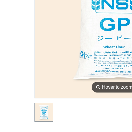
⚲
Hover to zoo