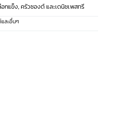
ือกแข็ง, ครัวซองต์ และเดนิชเพสทรี
และอื่นๆ