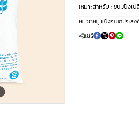
เหมาะสำหรับ : ขนมปังเปล
หมวดหมู่:
แป้งอเนกประสงค์
แชร์
m