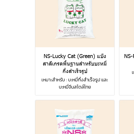
NS-Lucky Cat (Green) แป้ง
NS-
สาลีเกรดพื้นฐานสำหรับบะหมี่
กึ่งสำเร็จรูป
เ
เหมาะสำหรับ : บะหมี่กึ่งสำเร็จรูป และ
บะหมี่จีนสไตล์ไทย