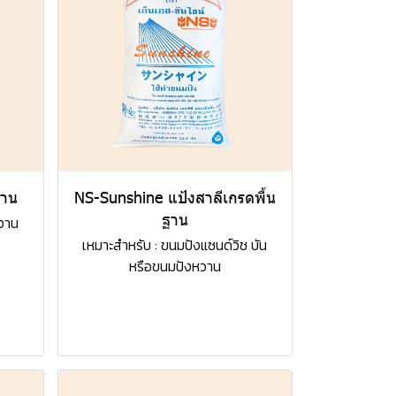
ฐาน
NS-Sunshine แป้งสาลีเกรดพื้น
ฐาน
วาน
เหมาะสำหรับ : ขนมปังแซนด์วิช บัน
หรือขนมปังหวาน