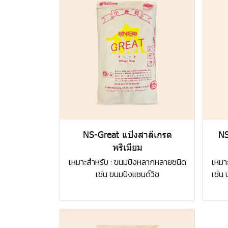
NS-Great แป้งสาลีเกรด
NS
พรีเมียม
เหมาะสำหรับ : ขนมปังหลากหลายชนิด
เหมา
เช่น ขนมปังแซนด์วิช
เช่น