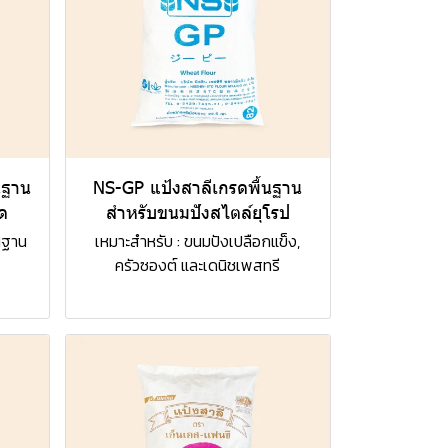
นฐาน
NS-GP แป้งสาลีเกรดพื้นฐาน
ด
สำหรับขนมปังสไตล์ยุโรป
้นฐาน
เหมาะสำหรับ : ขนมปังเปลือกแข็ง,
ครัวซองต์ และเดนิชเพสทรี