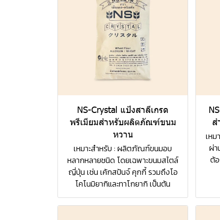
NS-Crystal แป้งสาลีเกรด
NS
พรีเมียมสำหรับผลิตภัณฑ์ขนม
ส
หวาน
เหมา
ผ่า
เหมาะสำหรับ : ผลิตภัณฑ์ขนมอบ
ต้อ
หลากหลายชนิด โดยเฉพาะขนมสไตล์
ญี่ปุ่น เช่น เค้กสปันจ์ คุกกี้ รวมถึงโอ
โคโนมิยากิและทาโกยากิ เป็นต้น