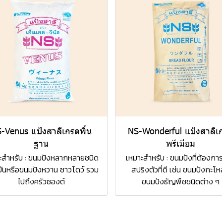
-Venus แป้งสาลีเกรดพื้น
NS-Wonderful แป้งสาลีเ
ฐาน
พรีเมียม
ะสำหรับ : ขนมปังหลากหลายชนิด
เหมาะสำหรับ : ขนมปังที่ต้องก
 บันหรือขนมปังหวาน ซาวโดว์ รวม
สปริงตัวที่ดี เช่น ขนมปังกะโ
ไปถึงครัวซองต์
ขนมปังธัญพืชชนิดต่าง ๆ