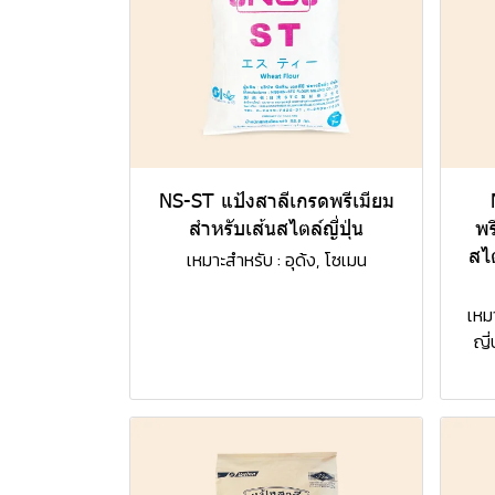
NS-ST แป้งสาลีเกรดพรีเมียม
สำหรับเส้นสไตล์ญี่ปุ่น
พร
สไ
เหมาะสำหรับ : อุด้ง, โซเมน
เหม
ญี่