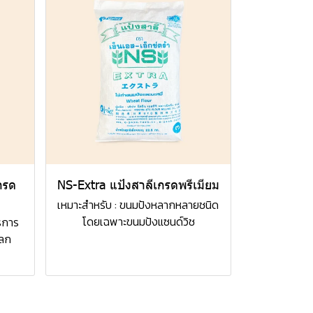
กรด
NS-Extra แป้งสาลีเกรดพรีเมียม
เหมาะสำหรับ : ขนมปังหลากหลายชนิด
โดยเฉพาะขนมปังแซนด์วิช
ารการ
หลก