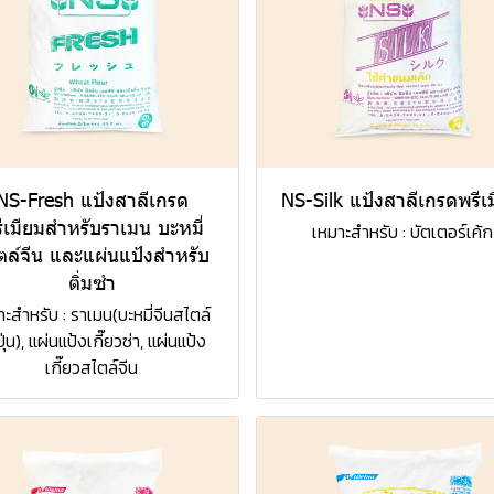
NS-Fresh แป้งสาลีเกรด
NS-Silk แป้งสาลีเกรดพรีเ
ีเมียมสำหรับราเมน บะหมี่
เหมาะสำหรับ : บัตเตอร์เค้ก
ตล์จีน และแผ่นแป้งสำหรับ
ติ่มซำ
าะสำหรับ : ราเมน(บะหมี่จีนสไตล์
ปุ่น), แผ่นแป้งเกี๊ยวซ่า, แผ่นแป้ง
เกี๊ยวสไตล์จีน